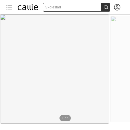


Skolestart
1
/
6