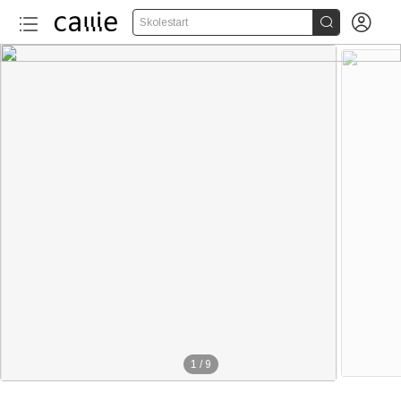


Skolestart
1
/
9