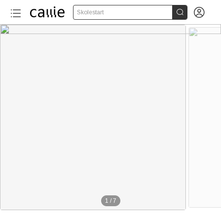


Skolestart
1
/
7