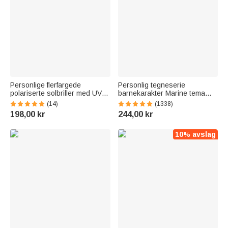
Personlige flerfargede
Personlig tegneserie
polariserte solbriller med UV-
barnekarakter Marine tema
beskyttelse og tekst
overdimensjonert
(14)
(1338)
Strandfest utendørs
hurtigtørkende badehåndkle
198,00 kr
244,00 kr
bursdagsgave til kvinner menn
med navn bursdag
sommerferie tilbehør gave til
gutter jenter
10% avslag