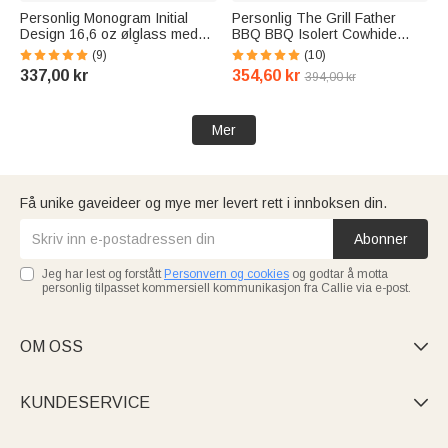
Personlig Monogram Initial
Personlig The Grill Father
Design 16,6 oz ølglass med
BBQ BBQ Isolert Cowhide
gravert navn og håndtak
skinn par hansker med navn
(9)
(10)
Bursdag Hjem Kjøkkenutstyr
matlaging tilbehør farsdag
337,00 kr
354,60 kr
394,00 kr
Gave til pappa bestefar
bursdagsgave til menn pappa
ølelsker
Mer
Få unike gaveideer og mye mer levert rett i innboksen din.
Abonner
Jeg har lest og forstått
Personvern og cookies
og godtar å motta
personlig tilpasset kommersiell kommunikasjon fra Callie via e-post.
OM OSS

KUNDESERVICE
