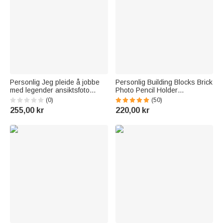
Personlig Jeg pleide å jobbe
Personlig Building Blocks Brick
med legender ansiktsfoto
Photo Pencil Holder
keramisk krus
Skrivebordsdekorasjon Stor
(0)
(50)
avskjedspensjonering
kapasitet Valentinsdag
255,00 kr
220,00 kr
jubileumsgave til
Farsdag Bursdagsgave til
pensjonistkollegaer
familie og venner