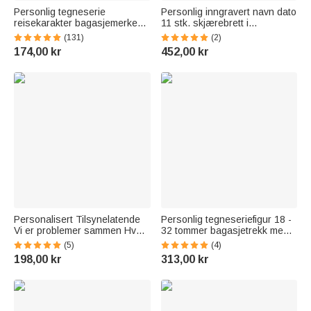
Personlig tegneserie
Personlig inngravert navn dato
reisekarakter bagasjemerke
11 stk. skjærebrett i
med navn Reisetilbehør
akasiemarmor med keramisk
(131)
(2)
Bursdagsgave til familie
bolle laget i USA Julegave til
174,00 kr
452,00 kr
reiseelskere
familie og venner
Personalisert Tilsynelatende
Personlig tegneseriefigur 18 -
Vi er problemer sammen Hvem
32 tommer bagasjetrekk med
visste det Dobbeltsidig
navn Reisetilbehør
(5)
(4)
vanntett hageflagg
Bursdagsgave til par og
198,00 kr
313,00 kr
Campinggave til par
venner