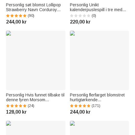
Personlig søt blomst Lollipop
Personlig Unikt
Strawberry Navn Corduroy
kalenderpuslespill i tre med
Crossbody Bag Bursdag
inngravert tekst
(90)
(0)
Tilbake til skolen Gave til barn
Skrivebordsdekorasjon
244,00 kr
220,00 kr
Jenter Gutter Småbarn
Bursdagsgave til
puslespillelskere
Personlig Hvis funnet tilbake til
Personlig flerfarget blomstret
denne fyren Morsom
hurtigtørkende
tegneserie golfball med navn
overdimensjonert badehåndkle
(24)
(171)
Golføvelsestilbehør
med navn sommerferie
128,00 kr
244,00 kr
Bursdagsgave til golfere
bassengfest gave til kvinner
Golfspillere
svømmeelskere