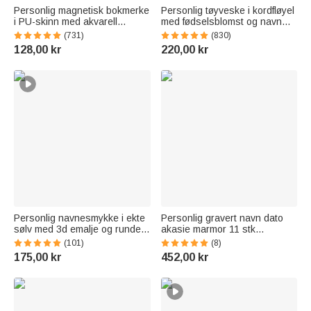
Personlig magnetisk bokmerke
Personlig tøyveske i kordfløyel
i PU-skinn med akvarell
med fødselsblomst og navn
fødselsblomst og navn perfekt
romslig skulderveske til daglig
(731)
(830)
bursdagsgave til bokelskere
bruk bursdagsgave til dame
128,00 kr
220,00 kr
Personlig navnesmykke i ekte
Personlig gravert navn dato
sølv med 3d emalje og runde
akasie marmor 11 stk
bokstaver minimalistisk
skjærebrett bordskåner sett
(101)
(8)
bursdagsgave til barn og dam
med keramisk bolle treskje
175,00 kr
452,00 kr
husoppvarmingsgave til
familievenn