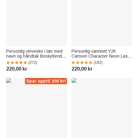
Personlig vinveske i lær med
Personlig vanntett Y2K
navn og håndtak Beskyttende
Cartoon Character Neon Laser
vintilbehør
Clear Tote Bag med navn
(272)
(182)
Bursdagsmiddagsgave til
Bursdag Brudefest Gave til
220,00 kr
220,00 kr
vinelskere
kvinner Jenter
Spar opptil 200 kr!