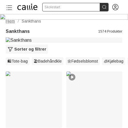


Skolestart
Hjem
Sankthans
/
Sankthans
1574 Produkter
Sorter og filtrer
🛍️Tote-bag
🏖️Badehåndkle
🌼Fødselsblomst
🧊Kjølebag