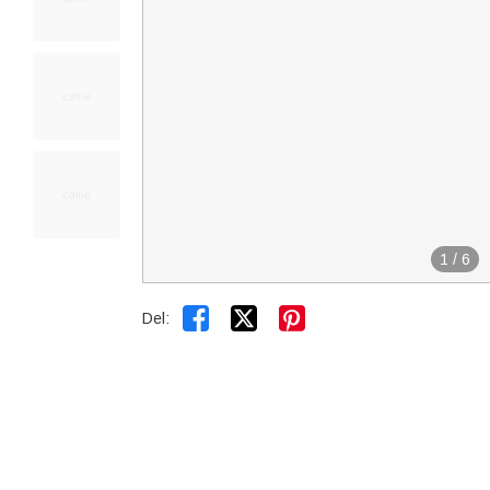
1
/
6


Del: