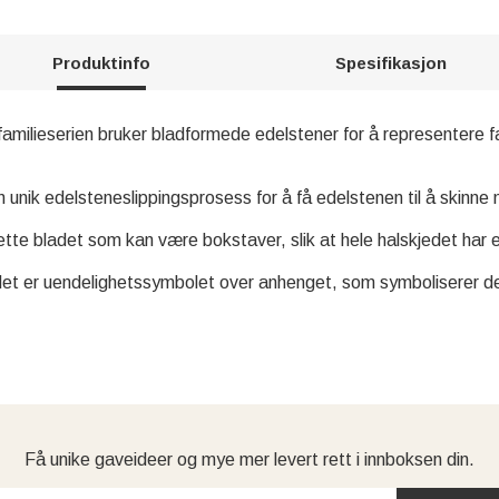
Produktinfo
Spesifikasjon
familieserien bruker bladformede edelstener for å representere fa
nik edelsteneslippingsprosess for å få edelstenen til å skinne m
te bladet som kan være bokstaver, slik at hele halskjedet har e
det er uendelighetssymbolet over anhenget, som symboliserer den
Få unike gaveideer og mye mer levert rett i innboksen din.