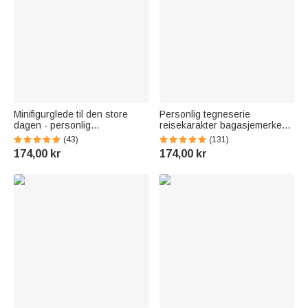
Minifigurglede til den store
Personlig tegneserie
dagen - personlig
reisekarakter bagasjemerke
nøkkelringsett med 3D-
med navn Reisetilbehør
(43)
(131)
pixelblokk-stil - eksamensgave
Bursdagsgave til familie
174,00 kr
174,00 kr
til avgangsklassekamerater
reiseelskere