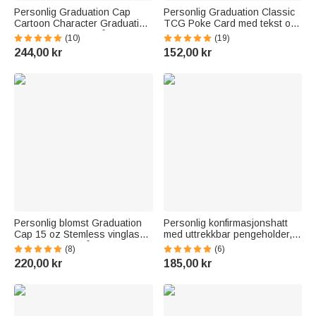
Personlig Graduation Cap
Personlig Graduation Classic
Cartoon Character Graduation
TCG Poke Card med tekst og
Sash med navn og år
stativ Skrivebordsdekorasjon
(10)
(19)
Graduation Keepsake Gift for
Graduation Party Gift for
244,00 kr
152,00 kr
Class of 2026 Graduates
Graduates
Personlig blomst Graduation
Personlig konfirmasjonshatt
Cap 15 oz Stemless vinglass
med uttrekkbar pengeholder,
med navn tekst år hjemme Bar
gaveeske med navn og 30 stk.
(8)
(6)
Treat Graduation Party gave til
gjennomsiktige poser
220,00 kr
185,00 kr
nyutdannede
Konfirmasjonsgave til
nyutdannede