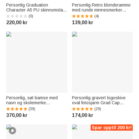
Personlig Graduation
Personlig Retro blonderamme
Character A5 PU skinnomslag
med runde minnesmerker
til notatbok med navn og år
Brosje Bryllup
(0)
(4)
Fødselsdag Graduation Gave
Gradueringsgave til
220,00 kr
139,00 kr
til studenter og nyutdannede
nyutdannede Brudgom
Personlig, søt bamse med
Personlig gravert logoskive
navn og skolemerke
oval fotosjarm Grad Cap
Graduation Gift for Class of
Tassel-dekorasjon med
(39)
(29)
2026 Graduates
englevinger Memorial
370,00 kr
174,00 kr
Graduation Gift for Class of
2026 Graduates
Spar opptil 200 kr!