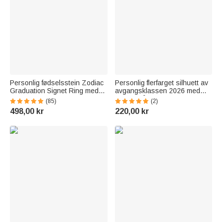
Personlig fødselsstein Zodiac
Personlig flerfarget silhuett av
Graduation Signet Ring med
avgangsklassen 2026 med
gravert navn og tekst
navn og årstall Graduation
(85)
(2)
Graduation Keepsake Gift for
Keepsake Celebration Gift for
498,00 kr
220,00 kr
High School University
Graduates Classmates
Graduates