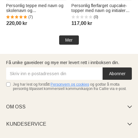
Personlig teppe med navn og
Personlig flerfarget cupcake-
skolenavn og
topper med navn og initialer
konfirmasjonssertifikat Design
Kakedekorasjon
(7)
(0)
Throw Blanket Graduation Gift
Graderingsgave til en venn
220,00 kr
117,00 kr
for High School College
som er uteksaminert
Graduates
Mer
Få unike gaveideer og mye mer levert rett i innboksen din.
Abonner
Jeg har lest og forstått
Personvern og cookies
og godtar å motta
personlig tilpasset kommersiell kommunikasjon fra Callie via e-post.
OM OSS

KUNDESERVICE
