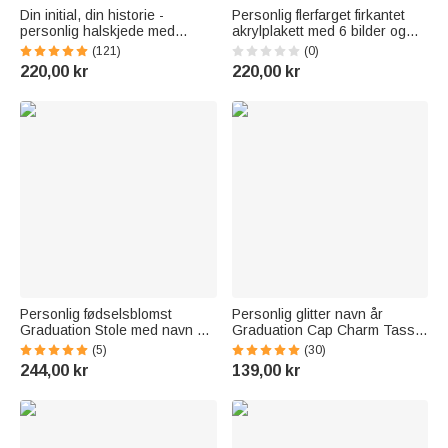
Din initial, din historie -
Personlig flerfarget firkantet
personlig halskjede med
akrylplakett med 6 bilder og
initialnavn i sterlingsølv -
navn og initialer
(121)
(0)
bursdagsgave,
Skrivebordsdekorasjon
220,00 kr
220,00 kr
konfirmasjonsgave,
Eksamensgave til en venn
jubileumsgave
som er uteksaminert
Personlig fødselsblomst
Personlig glitter navn år
Graduation Stole med navn og
Graduation Cap Charm Tassel
eksamensår Class Of 2026
Decoration 2026 Graduation
(5)
(30)
Graduation Gift for Graduates
Gift for Graduates
244,00 kr
139,00 kr
Klassekamerater