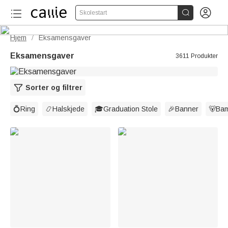


Skolestart
Hjem
Eksamensgaver
/
Eksamensgaver
3611 Produkter
Sorter og filtrer
💍Ring
📿Halskjede
🎓Graduation Stole
🎉Banner
🐻Ba