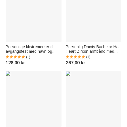
Personlige klistremerker til
Personlig Dainty Bachelor Hat
avgangsfest med navn og
Heart Zircon armbånd med
tekst – sett med 40 stk. til
navn kvinne smykker 2026
(1)
(1)
gaveetiketter og
Graduation bursdagsgave til
128,00 kr
267,00 kr
festdekorasjon for
nyutdannede
nyutdannede