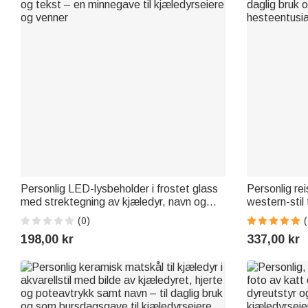
Personlig LED-lysbeholder i frostet glass
Personlig re
med strektegning av kjæledyr, navn og
western-stil 
tekst – en minnegave til kjæledyrseiere og
daglig bruk 
(0)
(
venner
hesteentusia
198,00 kr
337,00 kr