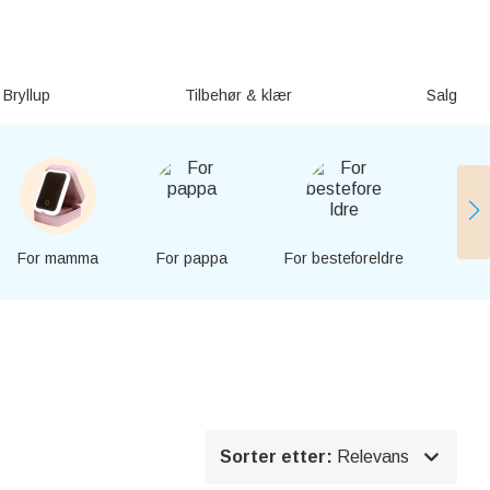
Bryllup
Tilbehør & klær
Salg
For mamma
For pappa
For besteforeldre
Fo

Sorter etter:
Relevans