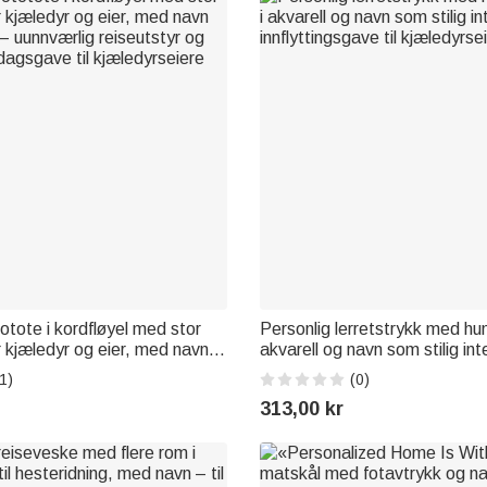
otote i kordfløyel med stor
Personlig lerretstrykk med hun
r kjæledyr og eier, med navn
akvarell og navn som stilig inte
 – uunnværlig reiseutstyr og
innflyttingsgave til kjæledyrse
1)
(0)
dagsgave til kjæledyrseiere
313,00 kr