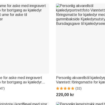
ne for aske med inngravert
Personlig akvarellstil kjæledy
 for bortgang av kjæledyr
Vanntett fôringsmatte for kj
 urne for aske til
navn og gummibakside Kjæled
47)
(32)
er
Bursdagsgave til kjæledyrsei
220,00 kr