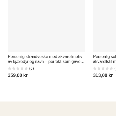
Personlig strandveske med akvarellmotiv
Personlig so
av kjæledyr og navn – perfekt som gave til
akvarellstil
strandferie, svømmebassengfest eller
årstall – dek
(0)
(
bursdag for kjæledyreiere og
eller gravste
359,00 kr
313,00 kr
kjæledyrelskere