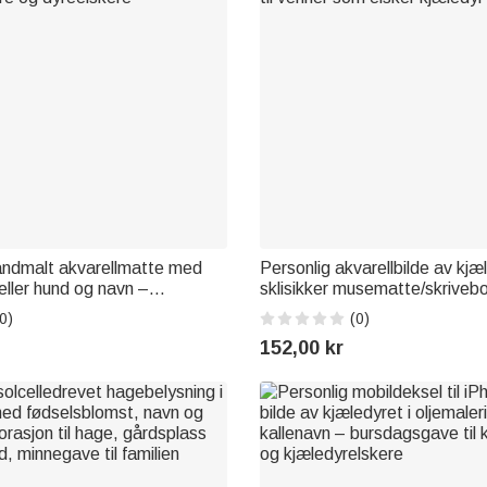
åndmalt akvarellmatte med
Personlig akvarellbilde av kjæ
eller hund og navn –
sklisikker musematte/skriveb
g bursdagsgave til
med navn – til daglig bruk, b
0)
(0)
re og dyreelskere
til venner som elsker kjæledyr
152,00 kr