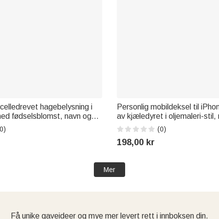
lcelledrevet hagebelysning i
Personlig mobildeksel til iPho
 med fødselsblomst, navn og
av kjæledyret i oljemaleri-stil
orasjon til hage, gårdsplass
kallenavn – bursdagsgave til 
0)
(0)
d, minnegave til familien
og kjæledyrelskere
198,00 kr
Mer
Få unike gaveideer og mye mer levert rett i innboksen din.