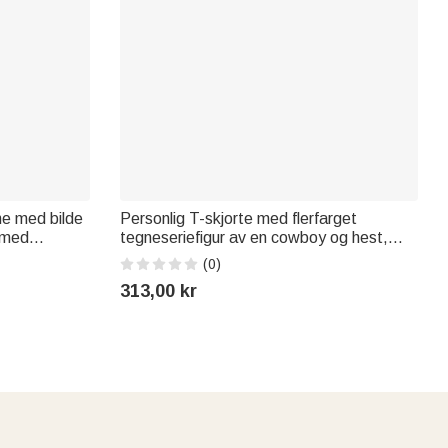
ne med bilde
Personlig T-skjorte med flerfarget
, med
tegneseriefigur av en cowboy og hest,
kjæledyreiere
med navn og årstall – dekor i cowboy-stil,
(0)
til hverdagsbruk, bursdagsgave til
313,00 kr
hesteelskere