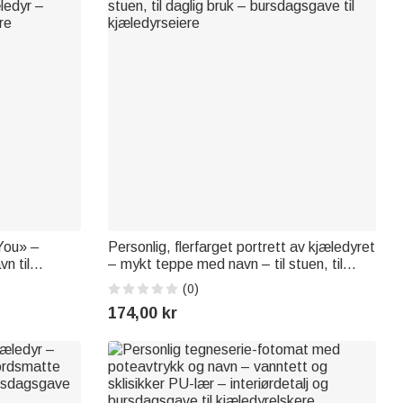
You» –
Personlig, flerfarget portrett av kjæledyret
n til
– mykt teppe med navn – til stuen, til
æledyr –
daglig bruk – bursdagsgave til
(0)
re
kjæledyrseiere
174,00 kr