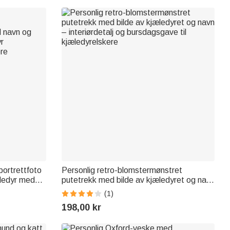
rportrettfoto
Personlig retro-blomstermønstret
æledyr med
putetrekk med bilde av kjæledyret og navn
yrsutstyr
– interiørdetalj og bursdagsgave til
(1)
ere
kjæledyrelskere
198,00 kr