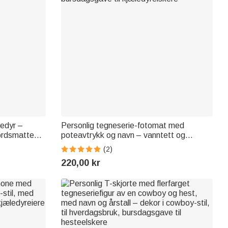
ledyr –
Personlig tegneserie-fotomat med
ordsmatte
poteavtrykk og navn – vanntett og
ursdagsgave
sklisikker PU-lær – interiørdetalj og
(2)
bursdagsgave til kjæledyrelskere
220,00 kr