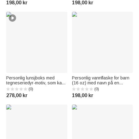
198,00 kr
198,00 kr
bursdagsgave til barn og
gave til barn
tenåringer som elsker fotball
Personlig lunsjboks med
Personlig vannflaske for barn
tegneseriedyr-motiv, som kan
(16 oz) med navn på en
varmes i mikrobølgeovn, med
tegneseriefigur av en
(0)
(0)
navn og bilde av bestikk –
dinosaur, med silikonstrå og
278,00 kr
198,00 kr
egnet til piknik og friluftsliv – en
håndtak – en perfekt gave til
fin tilbake-til-skolen-gave til
skolestart eller bursdag for
elever
gutter og jenter