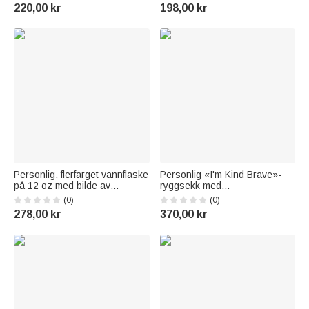
bruk, skolestart og
blekkstøt-motiv, med navn –
220,00 kr
198,00 kr
bursdagsgave til barn og
bursdags- og julegave til barn
elever
som elsker dinosaurer
Personlig, flerfarget vannflaske
Personlig «I'm Kind Brave»-
på 12 oz med bilde av
ryggsekk med
fødselsblomst og
tegneseriefigurer for barn, stor
(0)
(0)
tegneseriefigur, med sugerør
kapasitet og navn på ryggen –
278,00 kr
370,00 kr
og navn – skoleoppstart- og
perfekt som tilbake-til-skolen-
bursdagsgave til jenter og
eller bursdagsgave til gutter
gutter
og jenter