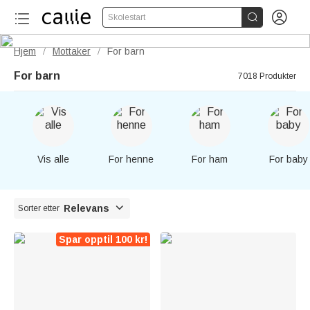


Skolestart
Hjem
Mottaker
For barn
/
/
For barn
7018 Produkter
Vis alle
For henne
For ham
For baby

Relevans
Sorter etter
Spar opptil 100 kr!