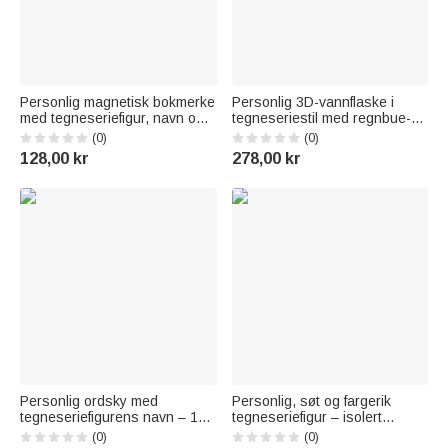
Personlig magnetisk bokmerke
Personlig 3D-vannflaske i
med tegneseriefigur, navn og
tegneseriestil med regnbue-
initialer – en perfekt bursdags-
motiv, 12 oz, med navn – en
(0)
(0)
eller høytidsgave til bokormer
perfekt gave til skolestart eller
128,00 kr
278,00 kr
og leseglade
bursdag for gutter
Personlig ordsky med
Personlig, søt og fargerik
tegneseriefigurens navn – 16
tegneseriefigur – isolert
oz vannflaske for barn med
vannflaske på 12 oz med
(0)
(0)