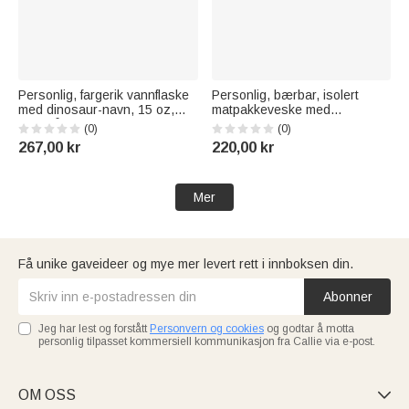
Personlig, fargerik vannflaske
Personlig, bærbar, isolert
med dinosaur-navn, 15 oz,
matpakkeveske med
med håndtak og sugerør – en
tegneseriefigur av en dinosaur
(0)
(0)
gave til barn til skolestart eller
for barn, med navn og
267,00 kr
220,00 kr
bursdag, perfekt for utendørs
nettinglomme – skolestart- og
bruk
bursdagsgave til jenter og
gutter
Mer
Få unike gaveideer og mye mer levert rett i innboksen din.
Abonner
Jeg har lest og forstått
Personvern og cookies
og godtar å motta
personlig tilpasset kommersiell kommunikasjon fra Callie via e-post.
OM OSS
