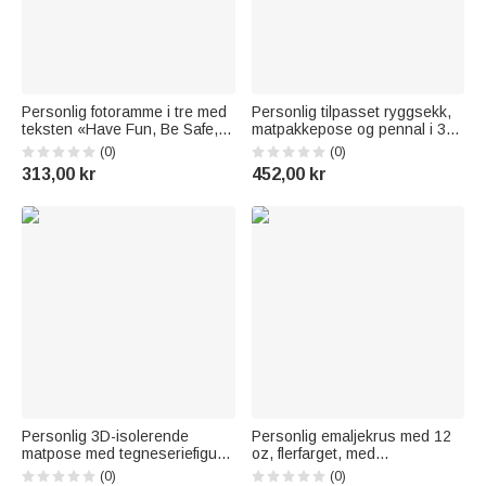
Personlig fotoramme i tre med
Personlig tilpasset ryggsekk,
teksten «Have Fun, Be Safe,
matpakkepose og pennal i 3D-
Go to Class», navn og
animasjonsstil fra Pixar med
(0)
(0)
familiebilde – til
tegneseriefigurer og navn –
313,00 kr
452,00 kr
skoleinnmelding og som
skolestart- og bursdagsgave
«Tilbake til skolen»-gave til
til barn
elever
Personlig 3D-isolerende
Personlig emaljekrus med 12
matpose med tegneseriefigur i
oz, flerfarget, med
Pixar-stil og navn – til daglig
tegneseriedinosaur og
(0)
(0)