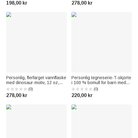
sugerør og håndtak – til
sugerør, håndtak og navn – til
198,00 kr
278,00 kr
skolestart, barnedagen eller
daglig bruk, perfekt som
bursdag – gave til barn
tilbake-til-skolen-gave til barn
Personlig, flerfarget vannflaske
Personlig tegneserie-T-skjorte
med dinosaur-motiv, 12 oz,
i 100 % bomull for barn med
isolert, for barn, med navn –
motiv av en strandkrabbe –
(0)
(0)
tilbake til skolen- og
perfekt som gave til barn til
278,00 kr
220,00 kr
bursdagsgave til gutter og
sommeren, reiser, ferien eller
jenter
skolestart