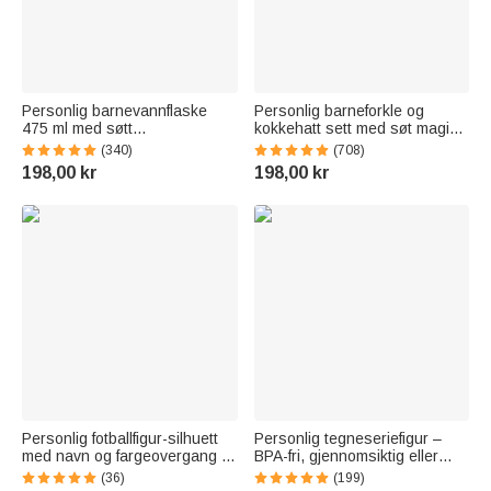
Personlig barnevannflaske
Personlig barneforkle og
475 ml med søtt
kokkehatt sett med søt magisk
skogsdyrdesign navn og
enhjørning og navn til
(340)
(708)
silikonsugerør bursdags og
matlaging og lek perfekt som
198,00 kr
198,00 kr
skolestartgave til gutter og
bursdags og feriegave til barn
jenter
Personlig fotballfigur-silhuett
Personlig tegneseriefigur –
med navn og fargeovergang –
BPA-fri, gjennomsiktig eller
BPA-fri sportsvannflaske med
isolert vannflaske med sugerør
(36)
(199)
vippelokk – trenings- og
og navn – tilbake-til-skolen-