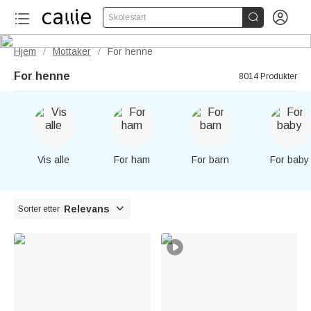


Skolestart
Hjem
Mottaker
For henne
/
/
For henne
8014 Produkter
Vis alle
For ham
For barn
For baby

Relevans
Sorter etter