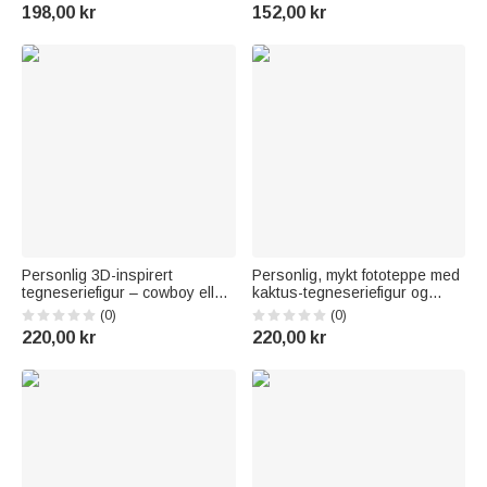
lomme, navn og tittel – perfekt
bagasjelapp med navn,
198,00 kr
152,00 kr
som gave til bakst, skolestart
reisetilbehør, ferie- og
eller bursdag for gutter og
bursdagsgave til
jenter
reiseentusiaster
Personlig 3D-inspirert
Personlig, mykt fototeppe med
tegneseriefigur – cowboy eller
kaktus-tegneseriefigur og
cowgirl – mykt pledd med
navn – interiørdekorasjon og
(0)
(0)
navn, interiørdekorasjon og
bursdagsgave til barn,
220,00 kr
220,00 kr
bursdagsgave til barn
cowgirls og cowboys