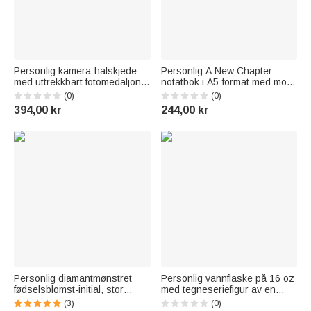
Personlig kamera-halskjede
Personlig A New Chapter-
med uttrekkbart fotomedaljong
notatbok i A5-format med motiv
med fødselsstein og tekst –
av villblomster – med navn –
(0)
(0)
elegant smykke, perfekt som
som bursdags- eller
394,00 kr
244,00 kr
bursdags- eller jubileumsgave
pensjonsgave til kvinnelige
til en kvinnelig fotograf
lærere og pensjonister
Personlig diamantmønstret
Personlig vannflaske på 16 oz
fødselsblomst-initial, stor
med tegneseriefigur av en
korduroy-veske med navn – til
svart fotballspillende gutt, med
(3)
(0)