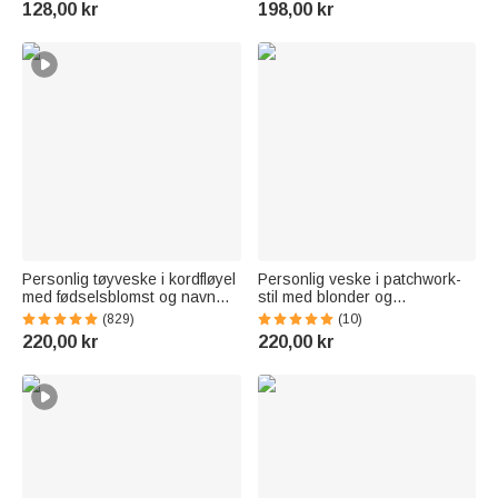
128,00 kr
198,00 kr
skolestartgave til gutter og
jenter
Personlig tøyveske i kordfløyel
Personlig veske i patchwork-
med fødselsblomst og navn
stil med blonder og
romslig skulderveske til daglig
fødselsblomst, stor kapasitet, i
(829)
(10)
bruk bursdagsgave til dame
kordfløyel, med navn – til
220,00 kr
220,00 kr
daglig bruk, reise og som
bursdagsgave til kvinner