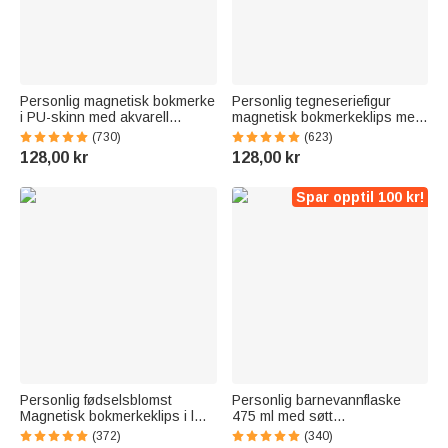
Personlig magnetisk bokmerke
Personlig tegneseriefigur
i PU-skinn med akvarell
magnetisk bokmerkeklips med
fødselsblomst og navn perfekt
navn Lesetilbehør
(730)
(623)
bursdagsgave til bokelskere
Bursdagsgave til kvinner som
128,00 kr
128,00 kr
elsker bøker
Spar opptil 100 kr!
Personlig fødselsblomst
Personlig barnevannflaske
Magnetisk bokmerkeklips i lær
475 ml med søtt
med navn Bursdagsgave til
skogsdyrdesign navn og
(372)
(340)
bokelskere Bokorm
silikonsugerør bursdags og