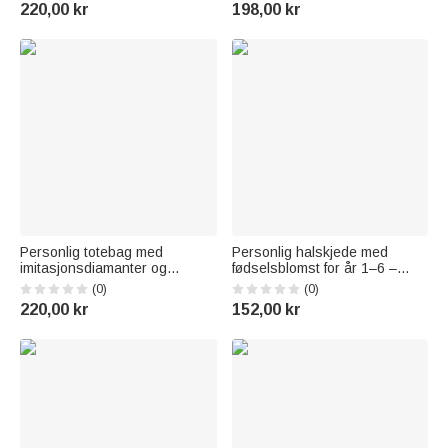
daglig bruk, bursdagsgave til
sugerør og navn – til daglig
220,00 kr
198,00 kr
kvinner og jenter
bruk, bursdagsgave eller til
skolestart for gutter og jenter
Personlig totebag med
Personlig halskjede med
imitasjonsdiamanter og
fødselsblomst for år 1–6 –
fødselsblomst, med navn og
Delikat smykke til
(0)
(0)
initialer – bursdagsgave til
hverdagsbruk –
220,00 kr
152,00 kr
kvinner og jenter til
Bursdagsgave til kvinner og
utdrikningslag
kjærester