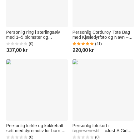
Personlig ring i sterlingsølv
Personlig Corduroy Tote Bag
med 1–5 blomster og
med Kjæledyrfoto og Navn –
fødselssteiner – kan
Stor Kapasitet Fødselsblomst
(0)
(41)
kombineres med andre ringer
Gave til Kjæledyrelskere
337,00 kr
220,00 kr
– delikat smykke – bursdags-
og morsdagsgave til mor og
bestemor
Personlig forkle og kokkehatt-
Personlig fotokort i
sett med dyremotiv for barn,
tegneseriestil – «Just A Girl
justerbar størrelse, med
Who Loves Traveling» –
(0)
(0)