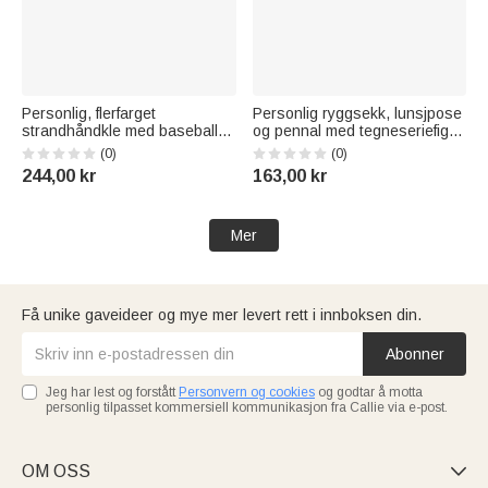
Personlig, flerfarget
Personlig ryggsekk, lunsjpose
strandhåndkle med baseball-
og pennal med tegneseriefigur
spiller-silhuett, hurtigtørkende,
av en basketballspiller, med
(0)
(0)
med navn og nummer – en
navn og nummer – en tilbake-
244,00 kr
163,00 kr
perfekt gave til
til-skolen-gave til barn som
baseballentusiaster på
elsker basketball
sommerferien eller til reiser
Mer
Få unike gaveideer og mye mer levert rett i innboksen din.
Abonner
Jeg har lest og forstått
Personvern og cookies
og godtar å motta
personlig tilpasset kommersiell kommunikasjon fra Callie via e-post.
OM OSS
