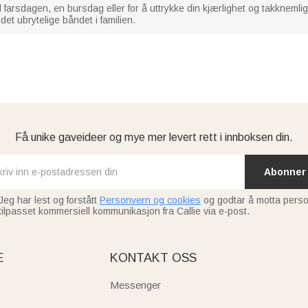
l farsdagen, en bursdag eller for å uttrykke din kjærlighet og takknemligh
det ubrytelige båndet i familien.
Få unike gaveideer og mye mer levert rett i innboksen din.
Abonner
Jeg har lest og forstått
Personvern og cookies
og godtar å motta perso
tilpasset kommersiell kommunikasjon fra Callie via e-post.
E
KONTAKT OSS
Messenger