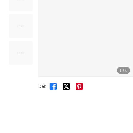
1
/
6


Del: