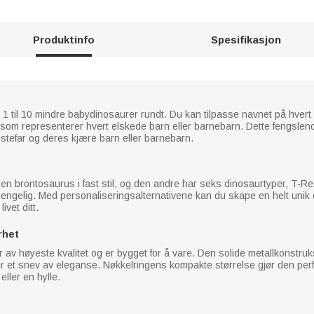
Produktinfo
Spesifikasjon
1 til 10 mindre babydinosaurer rundt. Du kan tilpasse navnet på hvert
som representerer hvert elskede barn eller barnebarn. Dette fengslen
stefar og deres kjære barn eller barnebarn.
 en brontosaurus i fast stil, og den andre har seks dinosaurtyper, T-R
jengelig. Med personaliseringsalternativene kan du skape en helt unik o
ivet ditt.
rhet
 av høyeste kvalitet og er bygget for å vare. Den solide metallkonstruks
er et snev av eleganse. Nøkkelringens kompakte størrelse gjør den perfek
eller en hylle.