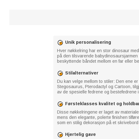
Unik personalisering
Hver nøkkelring har en stor dinosaur med 
på den tilsvarende babydinosaursjarmen 
beskyttende båndet mellom en far eller be
Stilalternativer
Du kan velge mellom to stiler: Den ene er
Stegosaurus, Pterodactyl og Cartoon, tilg
av de spesielle fedrene og bestefedrene i l
Førsteklasses kvalitet og holdba
Disse nøkkelringene er laget av materialer
mens den elegante, polerte finishen tilfør
som en stilig dekorasjon på et skrivebord 
Hjertelig gave