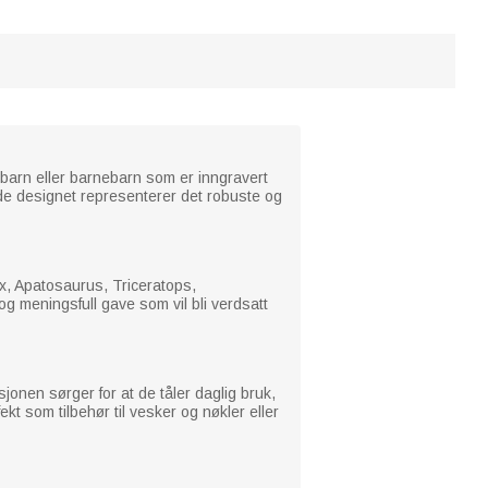
 barn eller barnebarn som er inngravert
de designet representerer det robuste og
ex, Apatosaurus, Triceratops,
g meningsfull gave som vil bli verdsatt
jonen sørger for at de tåler daglig bruk,
t som tilbehør til vesker og nøkler eller