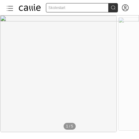


Skolestart
1
/
5