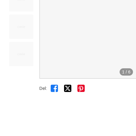
1
/
6


Del: