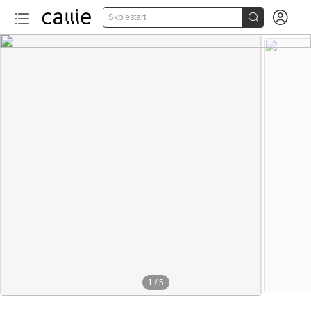


Skolestart
1
/
5