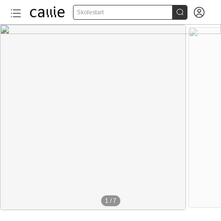


Skolestart
1
/
7