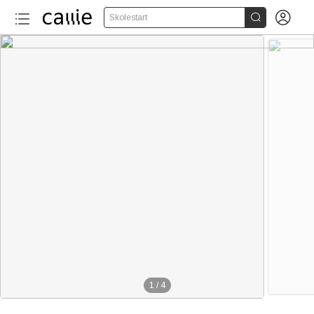


Skolestart
1
/
4