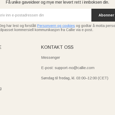
Få unike gaveideer og mye mer levert rett i innboksen din.
Abonner
Jeg har lest og forstått
Personvern og cookies
og godtar å motta perso
tilpasset kommersiell kommunikasjon fra Callie via e-post.
E
KONTAKT OSS
Messenger
E-post: support-no@callie.com
Søndag til fredag, kl. 03:00–12:00 (CET)
g