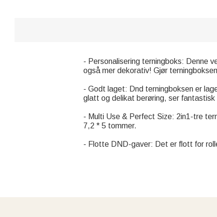
- Personalisering terningboks: Denne v
også mer dekorativ! Gjør terningboksen d
- Godt laget: Dnd terningboksen er lag
glatt og delikat berøring, ser fantastisk
- Multi Use & Perfect Size: 2in1-tre te
7,2 * 5 tommer.
- Flotte DND-gaver: Det er flott for rolle