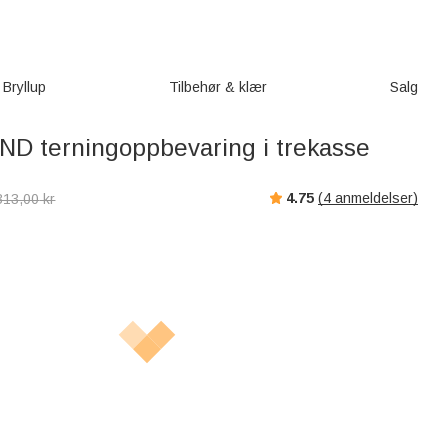
Bryllup
Tilbehør & klær
Salg
DND terningoppbevaring i trekasse
4.75
(
4
anmeldelser)
313,00
kr