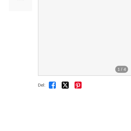
1
/
4


Del: