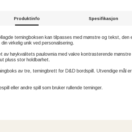
Produktinfo
Spesifikasjon
ellagde terningboksen kan tilpasses med mønstre og tekst, den 
in virkelig unik ved personalisering.
et av høykvalitets paulownia med vakre kontrasterende mønstre og
 ut pluss stor holdbarhet.
rningboks av tre, terningbrett for D&D bordspill. Utvendige mål e
spill eller andre spill som bruker rullende terninger.