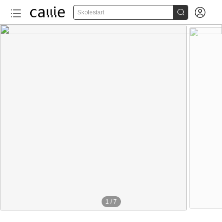


Skolestart
1
/
7