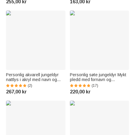
255,00 kr
163,00 kr
baksetet i bilen,
eksamen til leger og
barneromsdekorasjon, baby
sykepleiere
shower- og bursdagsgave til
nyfødte og nybakte foreldre
Personlig akvarell jungeldyr
Personlig søte jungeldyr Mykt
nattlys i akryl med navn og
pledd med fornavn og
trebunn Romdekorasjon
etternavn
(2)
(17)
Julegave til jenter og gutter
Barnehagedekorasjon
267,00 kr
220,00 kr
Bursdag Baby Shower Gave til
barn nyfødte