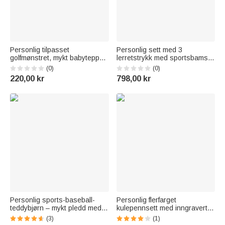
Personlig tilpasset
Personlig sett med 3
golfmønstret, mykt babyteppe
lerretstrykk med sportsbamse
med duske og navn – interiør,
og navn som søtt
(0)
(0)
baby shower- og
barneromsinteriør og flott
220,00 kr
798,00 kr
bursdagsgave til nyfødte og
dåpsgave til nybakte foreldre
nybakte foreldre
Personlig sports-baseball-
Personlig flerfarget
teddybjørn – mykt pledd med
kulepennsett med inngravert
navn – barneromsdekorasjon
ikon, 5 deler, stylus og tekst
(3)
(1)
– baby shower-gave til
Graduation Party Appreciation