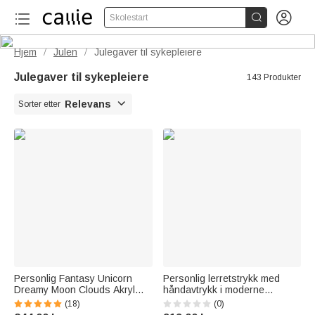


Skolestart
Hjem
Julen
Julegaver til sykepleiere
/
/
Julegaver til sykepleiere
143 Produkter

Relevans
Sorter etter
Personlig Fantasy Unicorn
Personlig lerretstrykk med
Dreamy Moon Clouds Akryl
håndavtrykk i moderne
LED nattlys med navn Nursery
linjekunst navn og dato som
(18)
(0)
Decor Bursdag Baby Shower
koselig barneromsdekor og