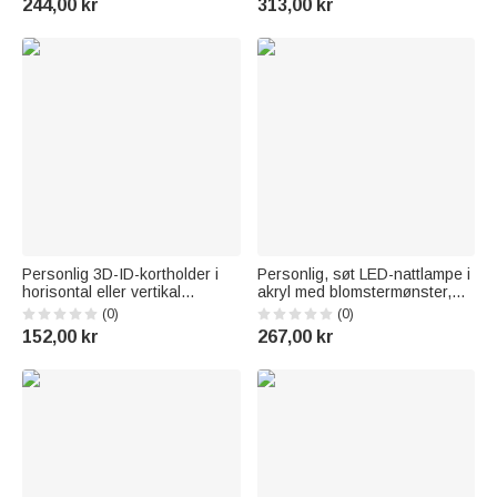
244,00 kr
313,00 kr
Gave til jenter
barselgave til nybakte foreldre
Personlig 3D-ID-kortholder i
Personlig, søt LED-nattlampe i
horisontal eller vertikal
akryl med blomstermønster,
utførelse med yrkesmotiv – en
navn og trefot –
(0)
(0)
takkegave i forbindelse med
romdekorasjon og
152,00 kr
267,00 kr
sykepleieruken til leger,
bursdagsgave til barn og
sykepleiere, lærere og annet
familien
medisinsk personale