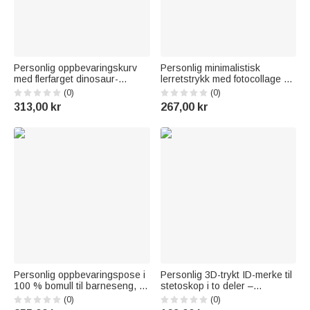
Personlig oppbevaringskurv
Personlig minimalistisk
med flerfarget dinosaur-
lerretstrykk med fotocollage og
mønster og navn – til daglig
tekst som koselig
(0)
(0)
bruk, barneromsdekorasjon og
barneromsdekor og flott
313,00 kr
267,00 kr
bursdagsgave til barn som
barselgave til nybakte foreldre
elsker dinosaurer
Personlig oppbevaringspose i
Personlig 3D-trykt ID-merke til
100 % bomull til barneseng, til
stetoskop i to deler –
å henge opp,
medisinsk stillingsidentifikator
(0)
(0)
oppbevaringslomme til
med tekst – takkegave ved