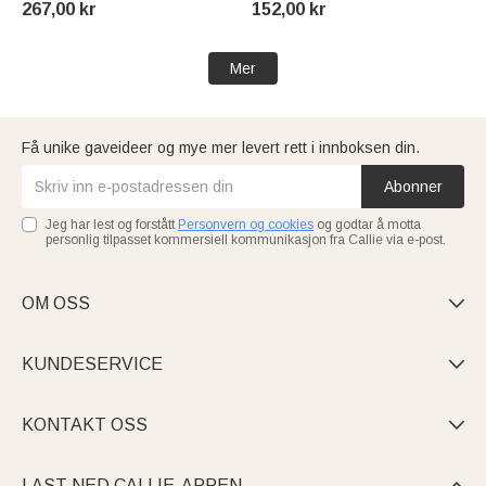
267,00 kr
152,00 kr
bursdagsgave til barn
Gave til sykepleier lege
Mer
Få unike gaveideer og mye mer levert rett i innboksen din.
Abonner
Jeg har lest og forstått
Personvern og cookies
og godtar å motta
personlig tilpasset kommersiell kommunikasjon fra Callie via e-post.
OM OSS

KUNDESERVICE

KONTAKT OSS

LAST NED CALLIE-APPEN
