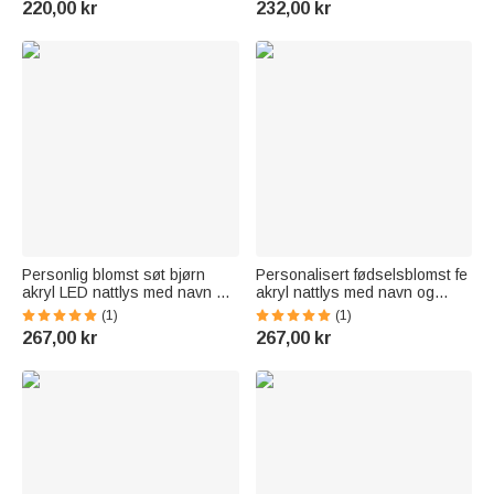
220,00 kr
232,00 kr
babygutter, babyjenter og
Gift for Colleagues Friends
småbarn
Personlig blomst søt bjørn
Personalisert fødselsblomst fe
akryl LED nattlys med navn og
akryl nattlys med navn og
trebunn Morsdag
trebase romdekorasjon
(1)
(1)
Bursdagsgave til mødre barn
bursdagsgave til jenter
267,00 kr
267,00 kr