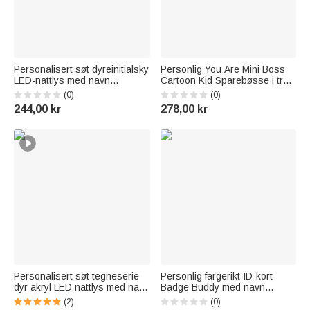
Personalisert søt dyreinitialsky
Personlig You Are Mini Boss
LED-nattlys med navn
Cartoon Kid Sparebøsse i tre
Barnehagedekorasjon
med navn Tilbake til skolen
(0)
(0)
Bursdagsgave til babyer og
Bursdag Barnas dag Gave til
244,00 kr
278,00 kr
småbarn
barn
Personalisert søt tegneserie
Personlig fargerikt ID-kort
dyr akryl LED nattlys med navn
Badge Buddy med navn
dato og tre base barnehage
Sykehus Sykepleie Klinikker
(2)
(0)
hjemmedekorasjon
Sykepleier Dag Appreciation