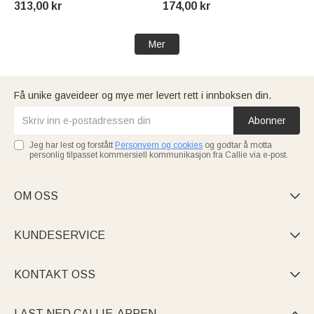
313,00 kr
174,00 kr
Venner
Mer
Få unike gaveideer og mye mer levert rett i innboksen din.
Abonner
Jeg har lest og forstått
Personvern og cookies
og godtar å motta
personlig tilpasset kommersiell kommunikasjon fra Callie via e-post.
OM OSS

KUNDESERVICE

KONTAKT OSS

LAST NED CALLIE-APPEN
