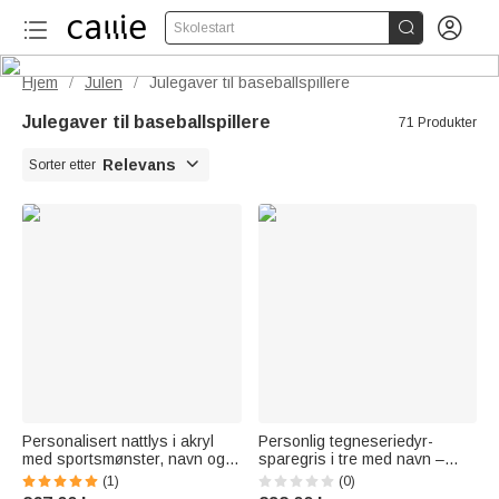


Skolestart
Hjem
Julen
Julegaver til baseballspillere
/
/
Julegaver til baseballspillere
71 Produkter

Relevans
Sorter etter
Personalisert nattlys i akryl
Personlig tegneseriedyr-
med sportsmønster, navn og
sparegris i tre med navn –
initialer og trebunn
perfekt som gave til skolestart,
(1)
(0)
Skrivebordsdekorasjon
barnedagen eller bursdagen til