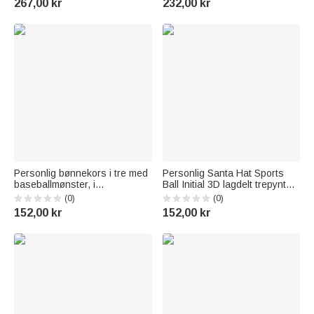
267,00 kr
232,00 kr
Bursdagsgave til barn som
barn og elever
elsker sport
Personlig bønnekors i tre med
Personlig Santa Hat Sports
baseballmønster, i
Ball Initial 3D lagdelt trepynt
lommeformat, med navn –
med navn Hjem tre dekor
(0)
(0)
gave til dåp, daglig bønn og
juleutøver gave til ballsport
152,00 kr
152,00 kr
første nattverd for
elskere
baseballspillere og kristne