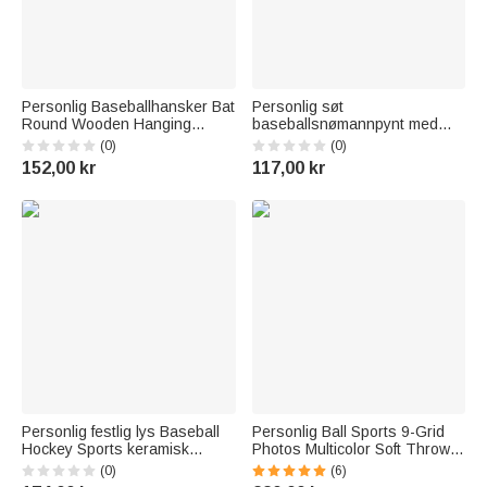
Personlig Baseballhansker Bat
Personlig søt
Round Wooden Hanging
baseballsnømannpynt med
Ornament med navn og år
navn og nummer
(0)
(0)
Hjemmeinnredning Julegave til
Hjemmedekorasjon Julegave
152,00 kr
117,00 kr
tenåringsidrettsutøvere
til venner Baseballelskere
Trenere Baseball Fans
Personlig festlig lys Baseball
Personlig Ball Sports 9-Grid
Hockey Sports keramisk
Photos Multicolor Soft Throw
julepynt med navn Hjem tre
Blanket med navn og initialer
(0)
(6)
dekorasjon julegave til familie
Julebursdagsgave til