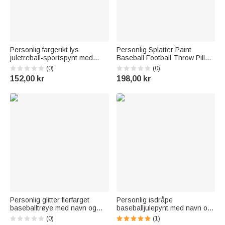
Personlig fargerikt lys
Personlig Splatter Paint
juletreball-sportspynt med
Baseball Football Throw Pillow
navn og nummer Hjem tre
Cover med navn og nummer
(0)
(0)
dekorasjon julegave til venner
Hjemmeinnredning Bursdag
152,00 kr
198,00 kr
sportselskere
Julegave til barn Ballelskere
Personlig glitter flerfarget
Personlig isdråpe
baseballtrøye med navn og
baseballjulepynt med navn og
nummer Daglig trening
nummer Match Day
(0)
(1)
Kampdag Julegave til
Bursdagsgave til