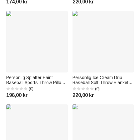
174,00 kr
220,00 kr
sportselskere
idrettsutøvere Sportselskere
Personlig Splatter Paint
Personlig Ice Cream Drip
Baseball Sports Throw Pillow
Baseball Soft Throw Blanket
Cover Home Decor Bursdag
med navn og nummer
(0)
(0)
Game Day Gave til barn Ball
Julebursdagsgave til trenere
198,00 kr
220,00 kr
Lovers
Baseballspillere