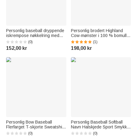
Personlig baseball dryppende
Personlig brodert Highland
iskrempose nøkkelring med
Cow-mønster i 100 % bomull
navn lag bursdagsgave til
med retro baseballcap med
(0)
(1)
baseballentusiaster
navn Bursdagsgave til
152,00 kr
198,00 kr
Highland Cow-elsker
Personlig Bow Baseball
Personlig Baseball Softball
Flerfarget T-skjorte Sweatshirt
Navn Halskjede Sport Smykker
Hettegenser med navn og
Game Day Bursdagsgave til
(0)
(0)
nummer Julegave til kvinner
Baseball Moms Softball Moms