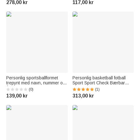
278,00 kr
117,00 kr
baseballspillere som elsker
baseballentusiaster
Personlig sportsballformet
Personlig basketball fotball
trepynt med navn, nummer og
Sport Sport Check Bærbar
år Festivaldekor julegave til
toalettmappe med navn og
(0)
(1)
sportselskere
håndtak Reisetilbehør Game
139,00 kr
313,00 kr
Day Bursdagsgave til
sportselsker