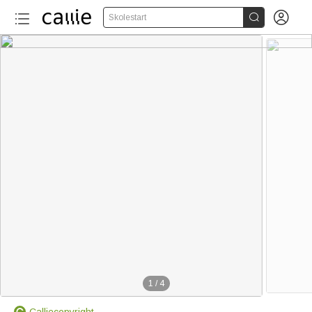


Skolestart
1
/
4
Calliecopyright